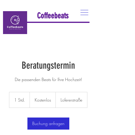
Coffeebeats
Beratungstermin
Die passenden Beats für Ihre Hochzeit!
Kostenlos
1 Std.
1
Kostenlos
Lofererstraße
S
t
d
Buchung anfragen