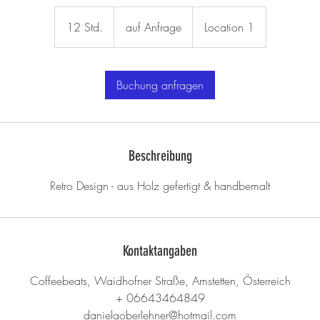
auf
Anfrage
12 Std.
1
auf Anfrage
Location 1
2
S
t
Buchung anfragen
d
.
Beschreibung
Retro Design - aus Holz gefertigt & handbemalt
Kontaktangaben
Coffeebeats, Waidhofner Straße, Amstetten, Österreich
+ 06643464849
danielaoberlehner@hotmail.com